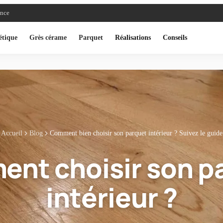
ance
étique
Grès cérame
Parquet
Réalisations
Conseils
Accueil
Blog
Comment bien choisir son parquet intérieur ? Suivez le guide
nt choisir son p
intérieur ?