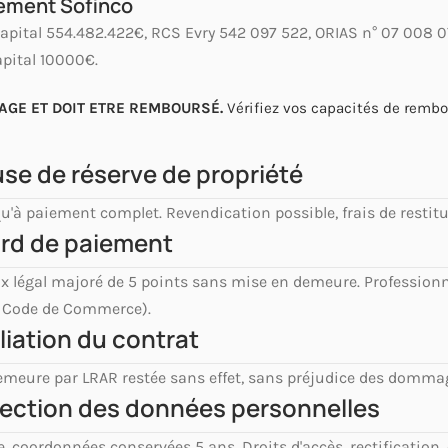
cement Sofinco
pital 554.482.422€, RCS Evry 542 097 522, ORIAS n° 07 008 0
pital 10000€.
AGE ET DOIT ETRE REMBOURSÉ.
Vérifiez vos capacités de remb
ause de réserve de propriété
'à paiement complet. Revendication possible, frais de restitu
tard de paiement
aux légal majoré de 5 points sans mise en demeure. Profession
-6 Code de Commerce).
iliation du contrat
emeure par LRAR restée sans effet, sans préjudice des dommag
otection des données personnelles
 coordonnées conservées 5 ans. Droits d'accès, rectification, 