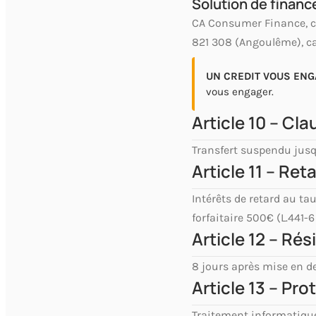
Solution de finan
CA Consumer Finance, ca
821 308 (Angoulême), ca
UN CREDIT VOUS ENG
vous engager.
Article 10 – Cl
Transfert suspendu jusqu
Article 11 – Re
Intérêts de retard au t
forfaitaire 500€ (L.441
Article 12 – Rés
8 jours après mise en d
Article 13 – Pr
Traitement informatique,