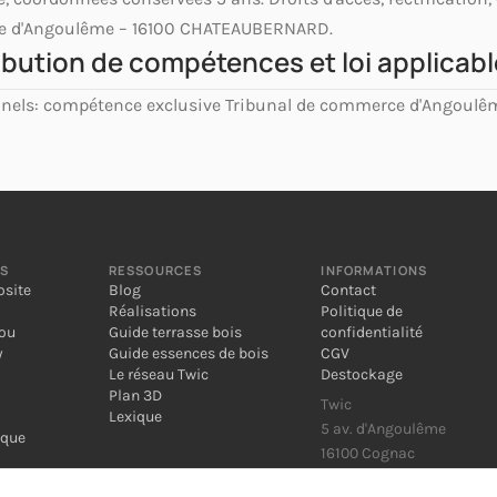
ue d'Angoulême – 16100 CHATEAUBERNARD.
tribution de compétences et loi applicabl
onnels: compétence exclusive Tribunal de commerce d'Angoulê
NS
RESSOURCES
INFORMATIONS
osite
Blog
Contact
Réalisations
Politique de
bou
Guide terrasse bois
confidentialité
y
Guide essences de bois
CGV
Le réseau Twic
Destockage
Plan 3D
Twic
Lexique
5 av. d'Angoulême
ique
16100 Cognac