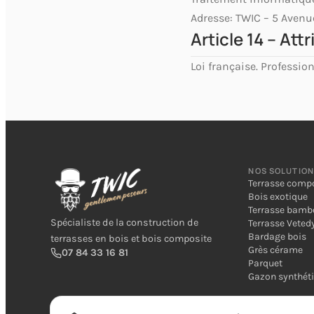
Adresse: TWIC – 5 Aven
Article 14 – At
Loi française. Professi
NOS SOLUTIO
Terrasse comp
Bois exotique
Terrasse bam
Spécialiste de la construction de
Terrasse Veted
Bardage bois
terrasses en bois et bois composite
Grès cérame
07 84 33 16 81
Parquet
Gazon synthét