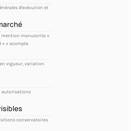
nérales d'exécution et
 marché
ec mention manuscrite «
d » + acompte.
 en vigueur, variation
s autorisations
isibles
ositions conservatoires