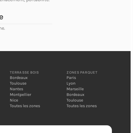
e
me.
TERRASSE BOIS
ZONES PARQUET
Bordeaux
Paris
Toulouse
Lyon
Nantes
Marseille
Montpellier
Bordeaux
Nice
Toulouse
Toutes les zones
Toutes les zones