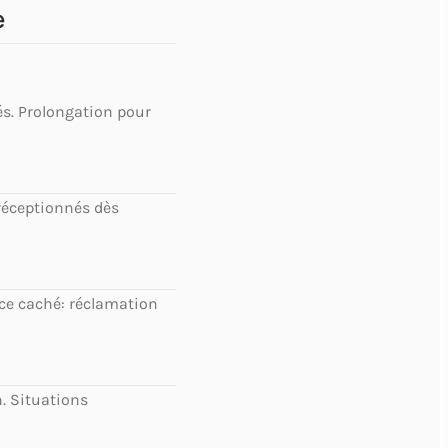
e
sés. Prolongation pour
 réceptionnés dès
Vice caché: réclamation
n. Situations