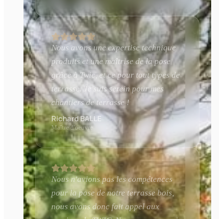
Nous avons une expertise technique
produits et une maîtrise de la pose
grâce à Twic, et ce pour tout types de
terrasse. Je suis serein pour mes
chantiers de terrasse !
Richard BALLE
Maître d'oeuvre
Nous n'avions pas les compétences
pour la pose de notre terrasse bois,
nous avons donc fait appel aux