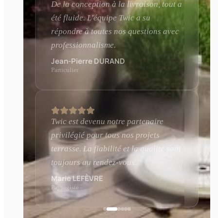
De la conception à la livraison, tout a
été fluide. L'équipe Twic a su
répondre à toutes nos questions avec
professionnalisme.
Jean-Pierre DURAND
Particulier
Twic est devenu notre partenaire
privilégié pour tous nos projets
terrasse. La fiabilité et la qualité sont
toujours au rendez-vous.
Marie LEFÈVRE
Paysagiste