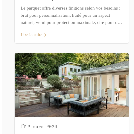
Le parquet offre diverses finitions selon vos besoins :
brut pour personnalisation, huilé pour un aspect
naturel, verni pour protection maximale, ciré pour un
style chaleureux, brossé pour une texture marquée, ou
Lire la suite
teinté pour une couleur unique. La certification INPA
garantit qualité et durabilité. Choisissez selon vos
préférences et usages.
12 mars 2026