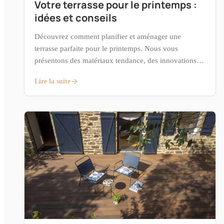
Votre terrasse pour le printemps :
idées et conseils
Découvrez comment planifier et aménager une
terrasse parfaite pour le printemps. Nous vous
présentons des matériaux tendance, des innovations
pratiques, des idées de décoration et des conseils pour
Lire la suite
anticiper vos travaux tout en profitant des meilleures
offres.