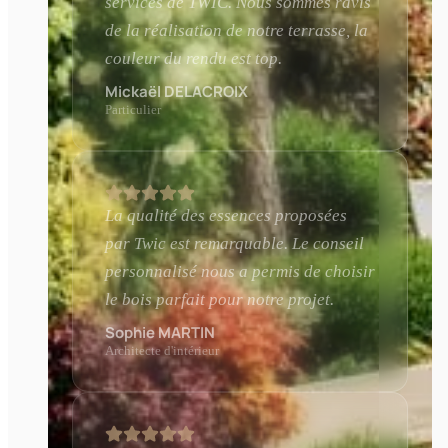
services de TWIC. Nous sommes ravis
de la réalisation de notre terrasse, la
couleur du rendu est top.
Mickaël DELACROIX
Particulier
La qualité des essences proposées
par Twic est remarquable. Le conseil
personnalisé nous a permis de choisir
le bois parfait pour notre projet.
Sophie MARTIN
Architecte d'intérieur