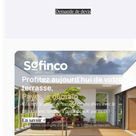
Demande de devis
Profitez aujourd'hui de votre
terrasse,
Payez là demain
Réalisez le projet de terrasse de vos rêves avec le
financement flexible à partir de 49€ par mois !
En savoir +
* offres sous conditions d'acceptation de l'organisme bancaire.