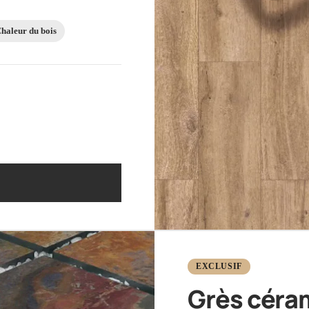
haleur du bois
EXCLUSIF
Grès céra