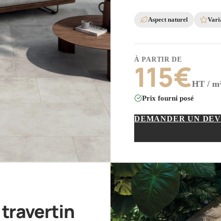
Aspect naturel
Vari
À PARTIR DE
115
€
HT / m
Prix fourni posé
DEMANDER UN DEV
travertin