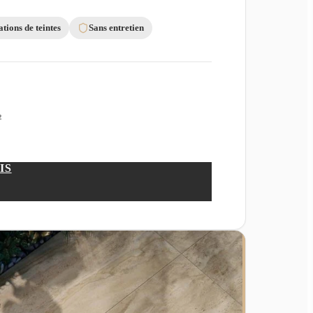
ations de teintes
Sans entretien
²
IS