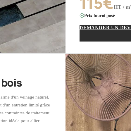
115
€
HT / m
Prix fourni posé
DEMANDER UN DEV
 bois
harme d'un veinage naturel,
t d'un entretien limité grâce
es contraintes de traitement,
ion idéale pour allier