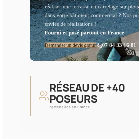
réaliser une terrasse en carrelage sur plot
dans votre bâtiment commercial ? Nos pose
envies de réalisations !
Fourni et posé partout en France
07 84 33 16 81
Demander un devis gratuit
RÉSEAU DE +40
POSEURS
partenaires en France