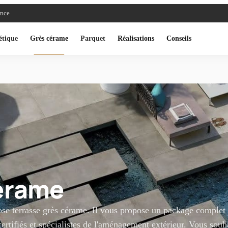
ance
étique
Grès cérame
Parquet
Réalisations
Conseils
érame
 pose terrasse grès cérame. Il vous propose un package complet
certifiés et spécialistes de l'aménagement extérieur. Vous souh