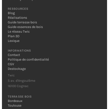
RESSOURCES
Blog
Réalisations
Guide terrasse bois
Guide essences de bois
Le réseau Twic
Plan 3D
Lexique
INFORMATIONS
Contact
Politique de confidentialité
CGV
Destockage
Twic
5 av. d'Angoulême
16100 Cognac
TERRASSE BOIS
Bordeaux
Toulouse