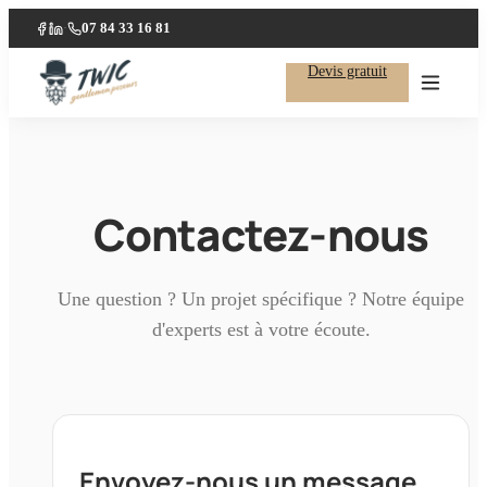
07 84 33 16 81
·
Facebook
LinkedIn
Devis gratuit
Contactez-nous
Une question ? Un projet spécifique ? Notre équipe
d'experts est à votre écoute.
Envoyez-nous un message