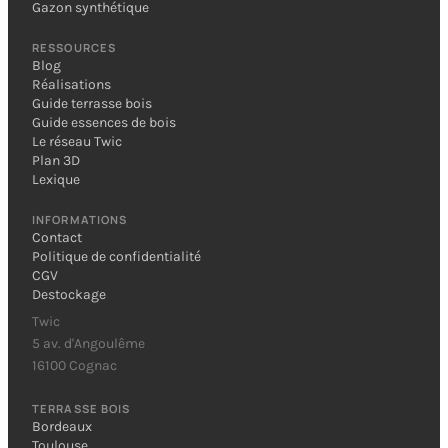
Gazon synthétique
RESSOURCES
Blog
Réalisations
Guide terrasse bois
Guide essences de bois
Le réseau Twic
Plan 3D
Lexique
INFORMATIONS
Contact
Politique de confidentialité
CGV
Destockage
Twic
5 av. d'Angoulême
16100 Cognac
TERRASSE BOIS
Bordeaux
Toulouse