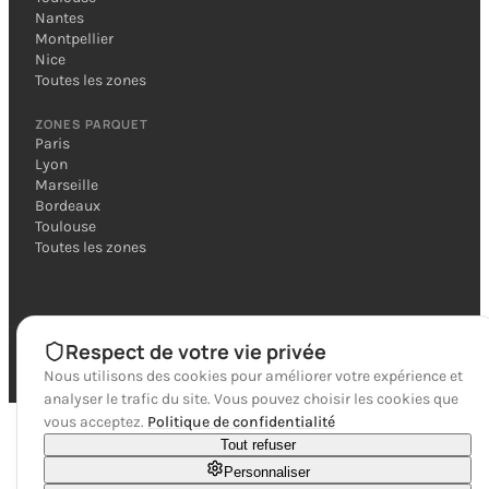
Nantes
Montpellier
Nice
Toutes les zones
ZONES PARQUET
Paris
Lyon
Marseille
Bordeaux
Toulouse
Toutes les zones
Respect de votre vie privée
©
2026
Twic. Tous droits réservés.
Réalisé avec ❤️ par
Stratall - Agence Digitale Locale
Nous utilisons des cookies pour améliorer votre expérience et
analyser le trafic du site. Vous pouvez choisir les cookies que
vous acceptez.
Politique de confidentialité
Tout refuser
Personnaliser