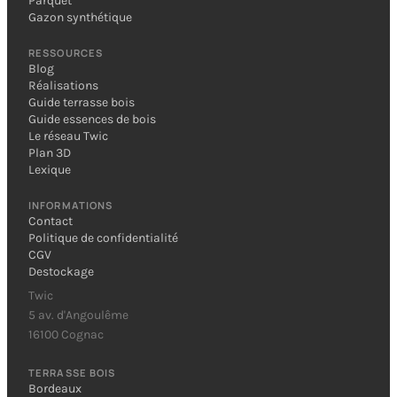
Parquet
Gazon synthétique
RESSOURCES
Blog
Réalisations
Guide terrasse bois
Guide essences de bois
Le réseau Twic
Plan 3D
Lexique
INFORMATIONS
Contact
Politique de confidentialité
CGV
Destockage
Twic
5 av. d'Angoulême
16100 Cognac
TERRASSE BOIS
Bordeaux