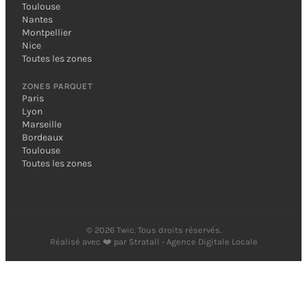
Toulouse
Nantes
Montpellier
Nice
Toutes les zones
ZONES PARQUET
Paris
Lyon
Marseille
Bordeaux
Toulouse
Toutes les zones
©
2026
Twic. Tous droits réservés.
Réalisé avec ❤️ par
Stratall - Agence Digitale Locale