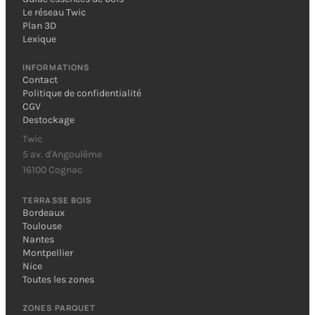
Le réseau Twic
Plan 3D
Lexique
INFORMATIONS
Contact
Politique de confidentialité
CGV
Destockage
Twic
5 av. d'Angoulême
16100 Cognac
TERRASSE BOIS
Bordeaux
Toulouse
Nantes
Montpellier
Nice
Toutes les zones
ZONES PARQUET