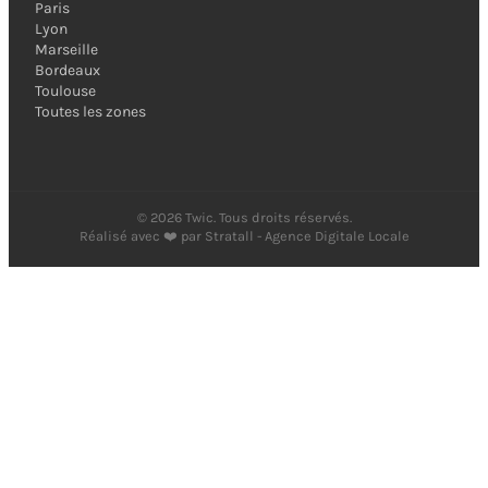
Paris
Lyon
Marseille
Bordeaux
Toulouse
Toutes les zones
©
2026
Twic. Tous droits réservés.
Réalisé avec ❤️ par
Stratall - Agence Digitale Locale