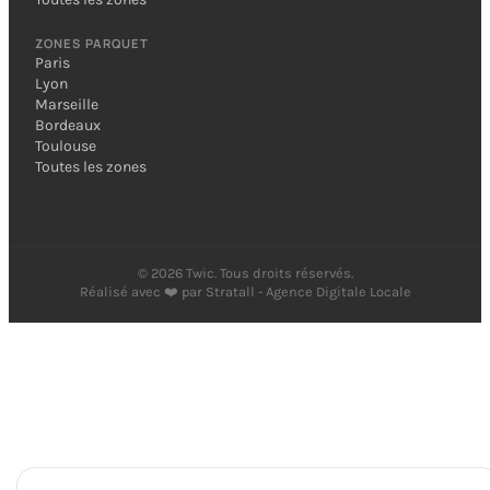
ZONES PARQUET
Paris
Lyon
Marseille
Bordeaux
Toulouse
Toutes les zones
©
2026
Twic. Tous droits réservés.
Réalisé avec ❤️ par
Stratall - Agence Digitale Locale