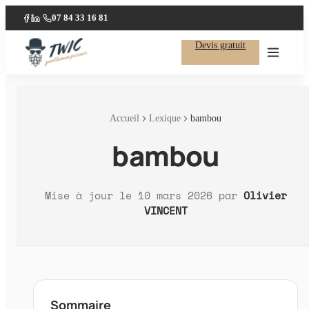
07 84 33 16 81
·
Facebook
LinkedIn
Devis gratuit
Accueil
Lexique
bambou
bambou
Mise à jour le
10 mars 2026
par
Olivier
VINCENT
Sommaire