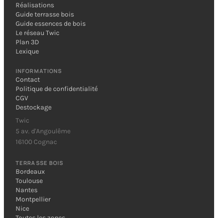
Réalisations
Guide terrasse bois
Guide essences de bois
Le réseau Twic
Plan 3D
Lexique
INFORMATIONS
Contact
Politique de confidentialité
CGV
Destockage
Twic
5 av. d'Angoulême
16100 Cognac
TERRASSE BOIS
Bordeaux
Toulouse
Nantes
Montpellier
Nice
Toutes les zones