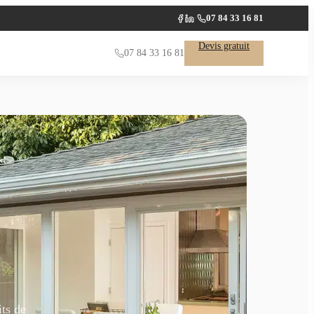
07 84 33 16 81
·
Facebook
LinkedIn
Devis gratuit
07 84 33 16 81
ts de