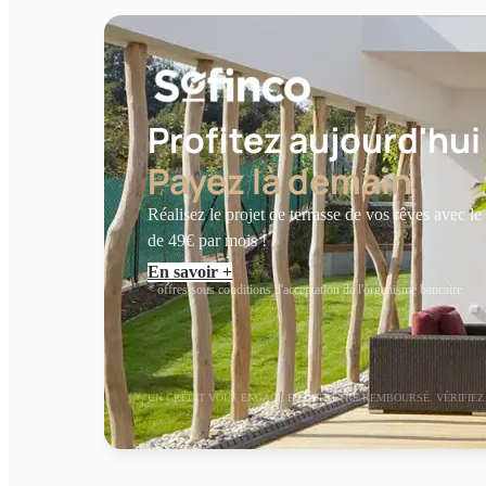
Profitez aujourd'hui
Payez là demain
Réalisez le projet de terrasse de vos rêves avec le
de 49€ par mois !
En savoir +
* offres sous conditions d'acceptation de l'organisme bancaire.
UN CRÉDIT VOUS ENGAGE ET DOIT ÊTRE REMBOURSÉ. VÉRIFIE