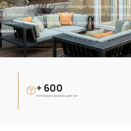
ntités limitées. Que ce soit pour aménager vos espaces, constru
ets à moindre coût, trouvez ici des offres uniques et commande
le souhaitez, nous pouvons même les poser chez vous !
imitées
+ 600
terrasses posées par an