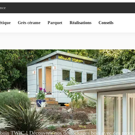
ance
étique
Grès cérame
Parquet
Réalisations
Conseils
bois TWIC ! Découvrez nos destockages bois avec des produi