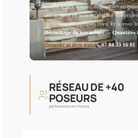
qualité à prix réduits, disponibles en qua
une terrasse en bois ou réaliser vos proj
facilement en quelques clics. Et si vous 
Destockage de nos usines — Quantités l
07 84 33 16 81
Demander un devis gratuit
RÉSEAU DE +40
POSEURS
partenaires en France