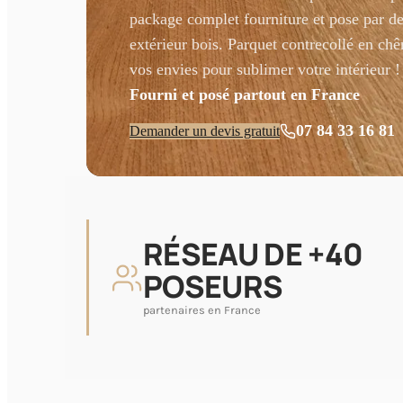
package complet fourniture et pose par des
extérieur bois. Parquet contrecollé en chê
vos envies pour sublimer votre intérieur !
Fourni et posé partout en France
07 84 33 16 81
Demander un devis gratuit
RÉSEAU DE +40
POSEURS
partenaires en France