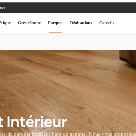
ance
étique
Grès cérame
Parquet
Réalisations
Conseils
 Intérieur
 pose de parquet intérieur haut de gamme. Nous vous proposon