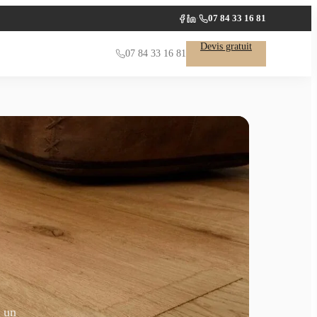
07 84 33 16 81
·
Facebook
LinkedIn
Devis gratuit
07 84 33 16 81
s un