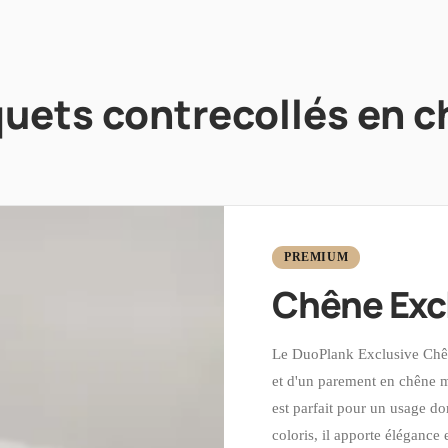
uets contrecollés en 
PREMIUM
Chêne Exc
Le DuoPlank Exclusive Chên
et d'un parement en chêne m
est parfait pour un usage d
coloris, il apporte élégance 