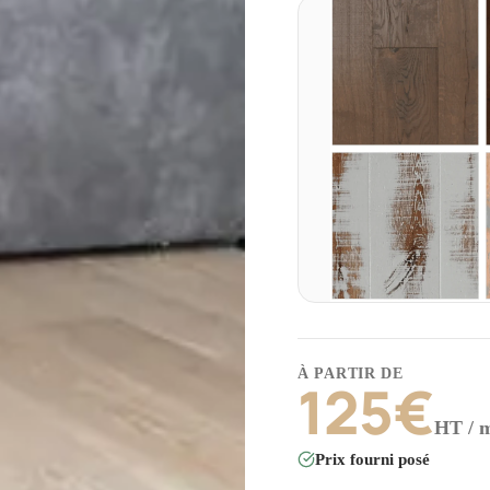
À PARTIR DE
125
€
HT / 
Prix fourni posé