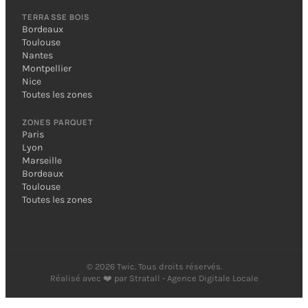
TERRASSE BOIS
Bordeaux
Toulouse
Nantes
Montpellier
Nice
Toutes les zones
ZONES PARQUET
Paris
Lyon
Marseille
Bordeaux
Toulouse
Toutes les zones
©
2026
Twic. Tous droits réservés.
Réalisé avec ❤️ par
Stratall - Agence Digitale Locale