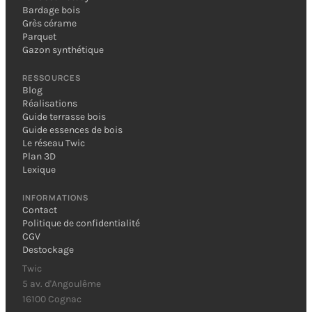
Bardage bois
Grès cérame
Parquet
Gazon synthétique
RESSOURCES
Blog
Réalisations
Guide terrasse bois
Guide essences de bois
Le réseau Twic
Plan 3D
Lexique
INFORMATIONS
Contact
Politique de confidentialité
CGV
Destockage
Twic
5 av. d'Angoulême
16100 Cognac