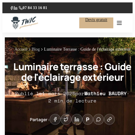
07 84 33 16 81
·
Facebook
LinkedIn
Devis gratuit
Accueil
Blog
Luminaire Terrasse : Guide de l'éclairage extérieur
Luminaire terrasse : Guide
de l'éclairage extérieur
Publié le
1 mars 2025
par
Mathieu BAUDRY
·
2
min de lecture
P
Partager :