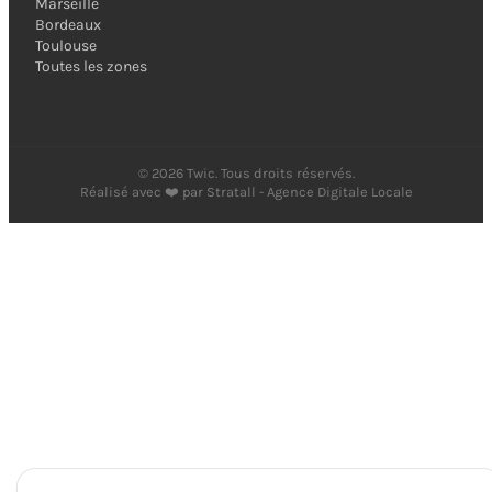
Marseille
Bordeaux
Toulouse
Toutes les zones
©
2026
Twic. Tous droits réservés.
Réalisé avec ❤️ par
Stratall - Agence Digitale Locale