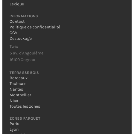
Lexique
INFORMATIONS
Contact
Politique de confidentialité
CGV
Destockage
Twic
5 av. d'Angoulême
16100 Cognac
TERRASSE BOIS
Bordeaux
Toulouse
Nantes
Montpellier
Nice
Toutes les zones
ZONES PARQUET
Paris
Lyon