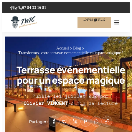
07 84 33 16 81
·
Facebook
LinkedIn
Devis gratuit
Accueil
Blog
Transformez votre terrasse evenementielle en espace magique !
Terrasse événementielle
pour un espace magique
Publié le
1 juillet 2024
par
Olivier VINCENT
·
3
min de lecture
P
Partager :