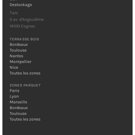
Destockage
Twic
5 av. d'Angoulême
16100 Cognac
TERRASSE BOIS
Bordeaux
Toulouse
Nantes
Montpellier
Nice
Toutes les zones
ZONES PARQUET
Paris
Lyon
Marseille
Bordeaux
Toulouse
Toutes les zones