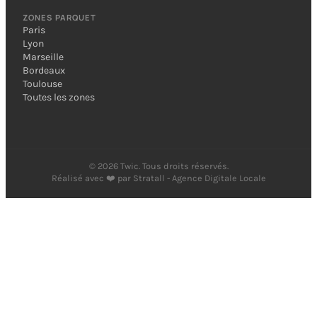
ZONES PARQUET
Paris
Lyon
Marseille
Bordeaux
Toulouse
Toutes les zones
©
2026
Twic. Tous droits réservés.
Réalisé avec ❤️ par
Stratall - Agence Digitale Locale