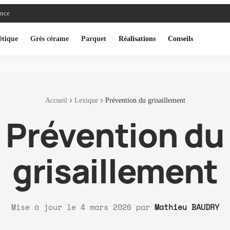
ance
étique
Grès cérame
Parquet
Réalisations
Conseils
Accueil
Lexique
Prévention du grisaillement
Prévention du
grisaillement
Mise à jour le
4 mars 2026
par
Mathieu BAUDRY