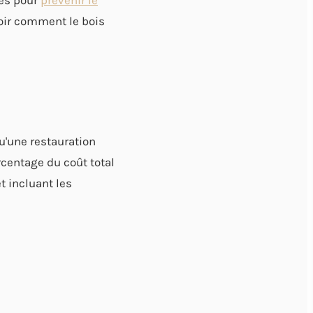
ues pour
prévenir le
oir comment le bois
u'une restauration
rcentage du coût total
t incluant les