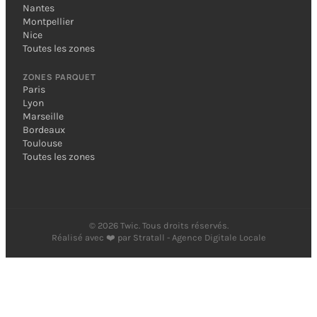
Nantes
Montpellier
Nice
Toutes les zones
ZONES PARQUET
Paris
Lyon
Marseille
Bordeaux
Toulouse
Toutes les zones
©
2026
Twic. Tous droits réservés.
Réalisé avec ❤️ par
Stratall - Agence Digitale Locale