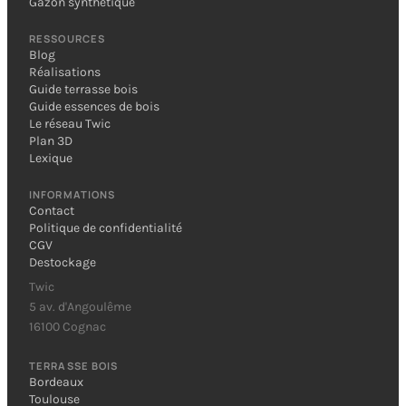
Gazon synthétique
RESSOURCES
Blog
Réalisations
Guide terrasse bois
Guide essences de bois
Le réseau Twic
Plan 3D
Lexique
INFORMATIONS
Contact
Politique de confidentialité
CGV
Destockage
Twic
5 av. d'Angoulême
16100 Cognac
TERRASSE BOIS
Bordeaux
Toulouse