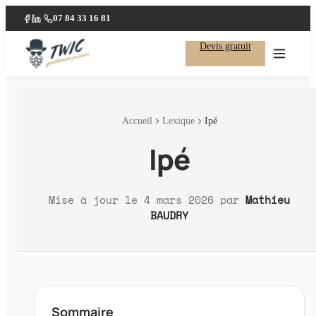
07 84 33 16 81
·
Facebook
LinkedIn
Devis gratuit
Accueil
Lexique
Ipé
Ipé
Mise à jour le
4 mars 2026
par
Mathieu
BAUDRY
Sommaire