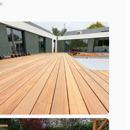
ic
Terrasse Ipé 320 m² autour