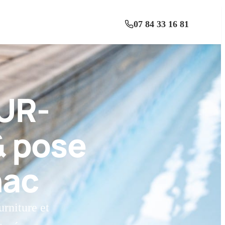
07 84 33 16 81
UR-
& pose
nac
urniture et