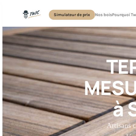
Simulateur de prix
Nos bois
Pourquoi Tw
TE
MESUR
à 
Artisans c