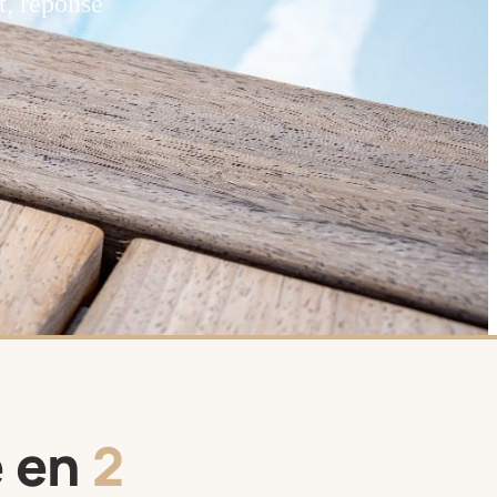
t, réponse
e en
2