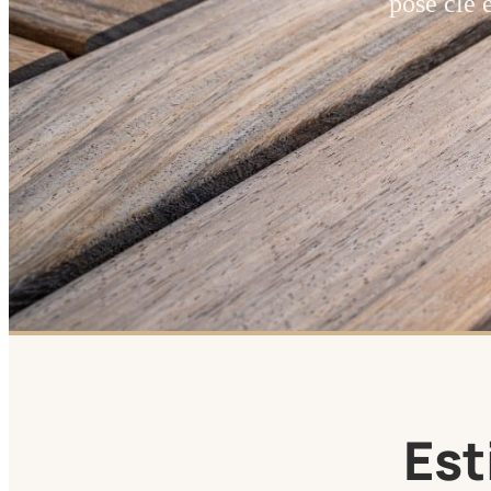
pose clé 
Est