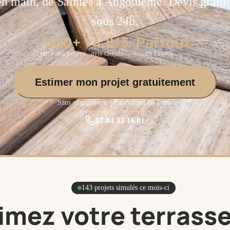
en main, de Saintes à Angoulême. Devis gratui
sous 24h.
500+
4.8/5
Partout
terrasses posées
avis clients
en France
Estimer mon projet gratuitement
Sans engagement • Estimation en 2 min
07 84 33 16 81
143 projets simulés ce mois-ci
imez votre terrass