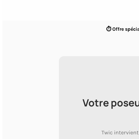
⏱ Offre spécia
Votre poseu
Twic intervien