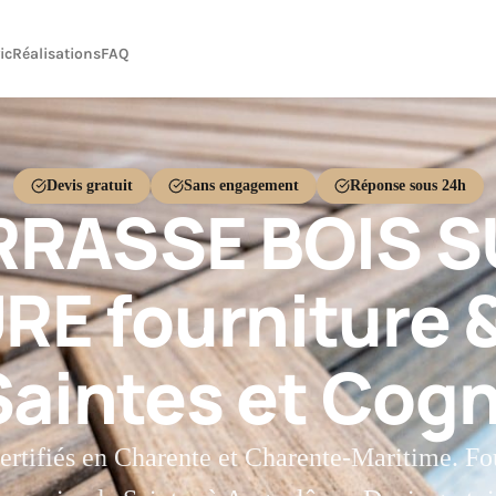
ic
Réalisations
FAQ
Devis gratuit
Sans engagement
Réponse sous 24h
RRASSE BOIS S
E fourniture 
Saintes et Cog
ertifiés en Charente et Charente-Maritime. Fo