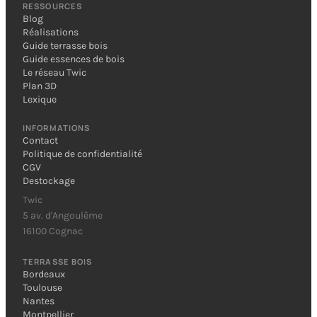
RESSOURCES
Blog
Réalisations
Guide terrasse bois
Guide essences de bois
Le réseau Twic
Plan 3D
Lexique
INFORMATIONS
Contact
Politique de confidentialité
CGV
Destockage
Twic
5 av. d'Angoulême
16100 Cognac
TERRASSE BOIS
Bordeaux
Toulouse
Nantes
Montpellier