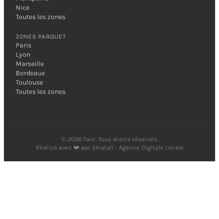
Nice
Toutes les zones
ZONES PARQUET
Paris
Lyon
Marseille
Bordeaux
Toulouse
Toutes les zones
©
2026
Twic. Tous droits réservés.
Réalisé avec ❤️ par
Stratall - Agence Digitale Locale